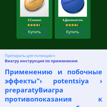
3.Сиалис
4.Дапоксетин
Купить
Купить
Препараты для потенции
Виагру инструкция по применению
Применению и побочные
эффекты"› potentsiya ›
preparatyВиагра
противопоказания к