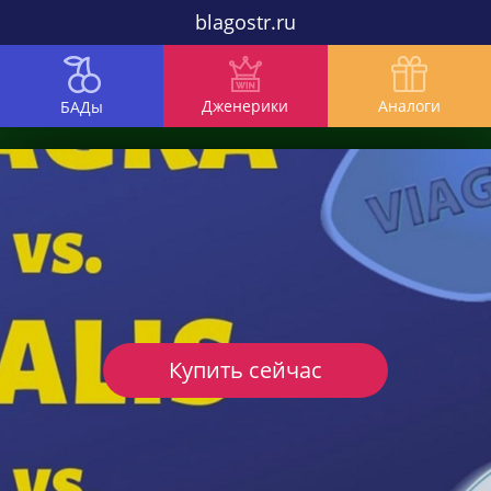
blagostr.ru
Дженерики
Аналоги
БАДы
Купить сейчас