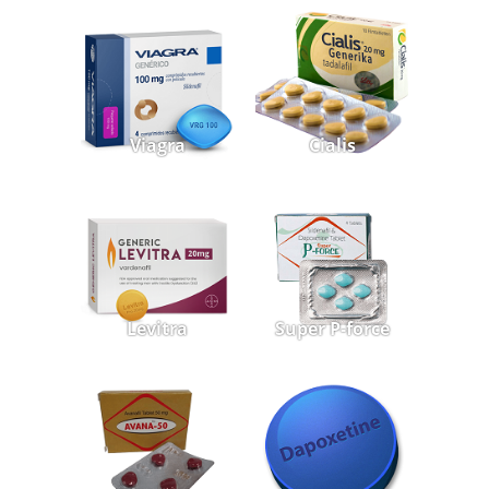
Viagra
Cialis
Levitra
Super P-force