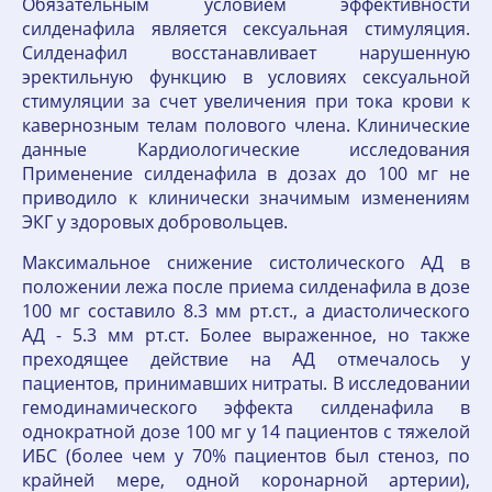
Обязательным условием эффективности
силденафила является сексуальная стимуляция.
Силденафил восстанавливает нарушенную
эректильную функцию в условиях сексуальной
стимуляции за счет увеличения при тока крови к
кавернозным телам полового члена. Клинические
данные Кардиологические исследования
Применение силденафила в дозах до 100 мг не
приводило к клинически значимым изменениям
ЭКГ у здоровых добровольцев.
Максимальное снижение систолического АД в
положении лежа после приема силденафила в дозе
100 мг составило 8.3 мм рт.ст., а диастолического
АД - 5.3 мм рт.ст. Более выраженное, но также
преходящее действие на АД отмечалось у
пациентов, принимавших нитраты. В исследовании
гемодинамического эффекта силденафила в
однократной дозе 100 мг у 14 пациентов с тяжелой
ИБС (более чем у 70% пациентов был стеноз, по
крайней мере, одной коронарной артерии),