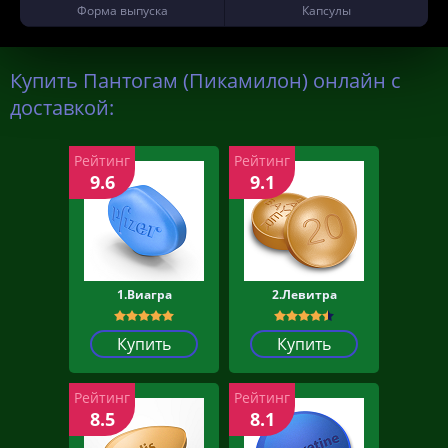
Форма выпуска
Капсулы
Купить Пантогам (Пикамилон) онлайн с
доставкой:
Рейтинг
Рейтинг
9.6
9.1
1.Виагра
2.Левитра
Купить
Купить
Рейтинг
Рейтинг
8.5
8.1