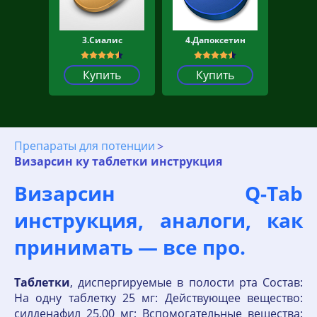
3.Сиалис
4.Дапоксетин
Купить
Купить
Препараты для потенции
Визарсин ку таблетки инструкция
Визарсин Q-Tab
инструкция, аналоги, как
принимать — все про.
Таблетки
, диспергируемые в полости рта Состав:
На одну таблетку 25 мг: Действующее вещество:
силденафил 25,00 мг; Вспомогательные вещества: