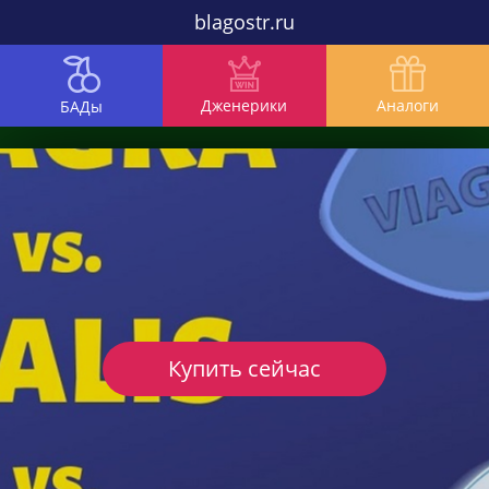
blagostr.ru
Дженерики
Аналоги
БАДы
Купить сейчас