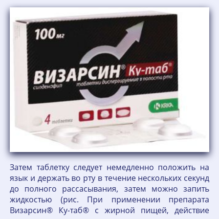
Затем таблетку следует немедленно положить на
язык и держать во рту в течение нескольких секунд
до полного рассасывания, затем можно запить
жидкостью (рис. При применении препарата
Визарсин® Ку-таб® с жирной пищей, действие