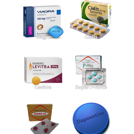
Viagra
Cialis
Levitra
Super P-force