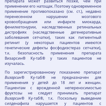
препарата может развиться позже, чем при
применении его натощак. Поэтому одновременное
применение противопоказано (см. ст.), недавно
перенесенном нарушении мозгового
кровообращения или инфаркте миокарда,
фенилкетонурии, наследственных ретинальных
дистрофиях (наследственные дегенеративные
заболевания сетчатки), таких как пигментный
ретинит (у некоторых пациентов имеются
генетические дефекты фосфодиэстераз сетчатки),
т.к. безопасность применения препарата
Визарсин® Ку-таб® у таких пациентов не
изучалась.
По зарегистрированному показанию препарат
Визарсин
® Ку-таб® не предназначен для
применения у детей до 18 лет и женщин.
Пациентам с врожденной непереносимостью
фруктозы не следует принимать препарат
Визарсин
® Ку-таб®, т.к. Поскольку выведение
силденафила нарушается у пациентов с