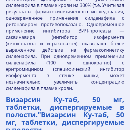
силденафила в плазме крови на 300% (т.е. Учитывая
результаты фармакокинетического исследования,
одновременное применение силденафила с
ритонавиром противопоказано. Одновременное
применение ингибитора ВИЧ-протеазы —
саквинавира (ингибитор изофермента
(кетоконазол и итраконазол) оказывают более
выраженное действие на фармакокинетику
силденафила. При одновременном применении
силденафила (100 мг однократно) с
эритромицином (специфический ингибитор
изофермента в стенке кишки, может
незначительно увеличить концентрацию
силденафила в плазме крови.
Визарсин Ку-таб, 50 мг,
таблетки, диспергируемые в
полости."Визарсин Ку-таб, 50
мг, таблетки, диспергируемые
в полости.