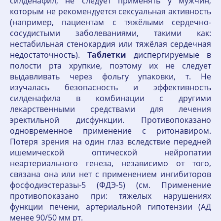
силденафил, не следует применять у мужчин,
которым не рекомендуется сексуальная активность
(например, пациентам с тяжёлыми сердечно-
сосудистыми заболеваниями, такими как:
нестабильная стенокардия или тяжёлая сердечная
недостаточность).
Таблетки
диспергируемые в
полости рта хрупкие, поэтому их не следует
выдавливать через фольгу упаковки, т. Не
изучалась безопасность и эффективность
силденафила в комбинации с другими
лекарственными средствами для лечения
эректильной дисфункции. Противопоказано
одновременное применение с ритонавиром.
Потеря зрения на один глаз вследствие передней
ишемической оптической нейропатии
неартериального генеза, независимо от того,
связана она или нет с применением ингибиторов
фосфодиэстеразы-5 (ФДЭ-5) (см. Применение
противопоказано при: тяжелых нарушениях
функции печени, артериальной гипотензии (АД
менее 90/50 мм рт.