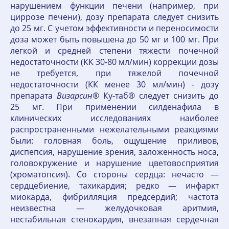
нарушением функции печени (например, при
циррозе печени), дозу препарата следует снизить
до 25 мг. С учетом эффективности и переносимости
доза может быть повышена до 50 мг и 100 мг. При
легкой и средней степени тяжести почечной
недостаточности (КК 30-80 мл/мин) коррекции дозы
не требуется, при тяжелой почечной
недостаточности (КК менее 30 мл/мин) - дозу
препарата
Визарсин
® Ку-таб® следует снизить до
25 мг. При применении силденафила в
клинических исследованиях наиболее
распространенными нежелательными реакциями
были: головная боль, ощущение приливов,
диспепсия, нарушение зрения, заложенность носа,
головокружение и нарушение цветовосприятия
(хроматопсия). Со стороны сердца: нечасто —
сердцебиение, тахикардия; редко — инфаркт
миокарда, фибрилляция предсердий; частота
неизвестна — желудочковая аритмия,
нестабильная стенокардия, внезапная сердечная