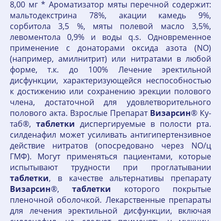
8,00 мг * Ароматизатор мяты перечной содержит:
мальтодекстрина 78%, акации камедь 9%,
сорбитола 3,5 %, мяты полевой масло 3,5%,
левоментола 0,9% и воды q.s. Одновременное
применение с донаторами оксида азота (NO)
(например, амилнитрит) или нитратами в любой
форме, т.к. до 100% Лечение эректильной
дисфункции, характеризующейся неспособностью
к достижению или сохранению эрекции полового
члена, достаточной для удовлетворительного
полового акта. Взрослые Препарат
Визарсин
® Ку-
таб®,
таблетки
диспергируемые в полости рта.
силденафил может усиливать антигипертензивное
действие нитратов (опосредовано через NO/ц
ГМФ). Могут применяться пациентами, которые
испытывают трудности при проглатывании
таблетки
, в качестве альтернативы препарату
Визарсин
®,
таблетки
которого покрытые
пленочной оболочкой. Лекарственные препараты
для лечения эректильной дисфункции, включая