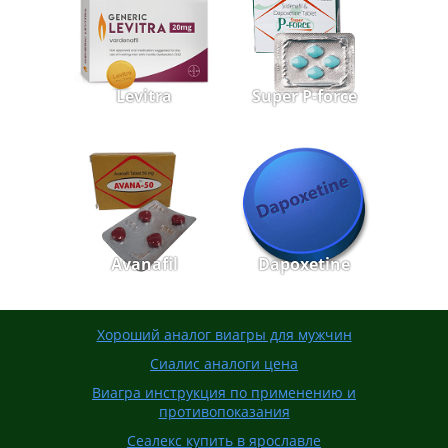
Levitra
Super P-force
Avanafil
Dapoxetine
Хороший аналог виагры для мужчин
Сиалис аналоги цена
Виагра инструкция по применению и
противопоказания
Сеалекс купить в ярославле