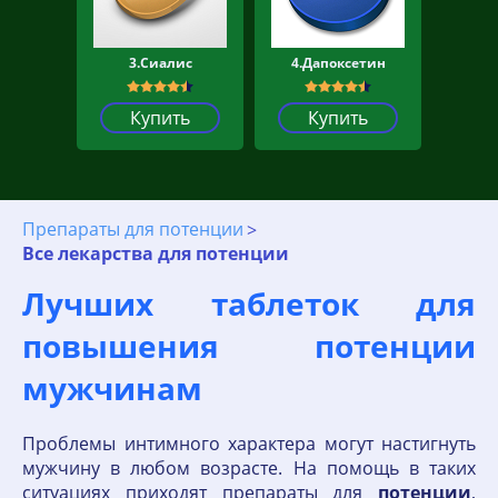
3.Сиалис
4.Дапоксетин
Купить
Купить
Препараты для потенции
Все лекарства для потенции
Лучших таблеток для
повышения потенции
мужчинам
Проблемы интимного характера могут настигнуть
мужчину в любом возрасте. На помощь в таких
ситуациях приходят препараты для
потенции
,