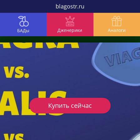
blagostr.ru
Дженерики
Аналоги
БАДы
Купить сейчас