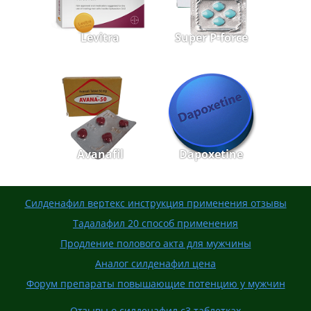
Levitra
Super P-force
Avanafil
Dapoxetine
Силденафил вертекс инструкция применения отзывы
Тадалафил 20 способ применения
Продление полового акта для мужчины
Аналог силденафил цена
Форум препараты повышающие потенцию у мужчин
Отзывы о силденафил с3 таблетках