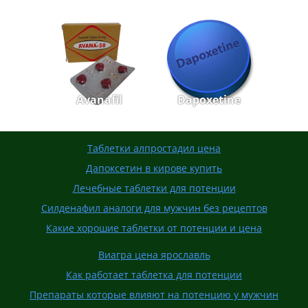
Avanafil
Dapoxetine
Таблетки алпростадил цена
Дапоксетин в кирове купить
Лечебные таблетки для потенции
Силденафил аналоги для мужчин без рецептов
Какие хорошие таблетки от потенции и цена
Виагра цена ярославль
Как работает таблетка для потенции
Препараты которые влияют на потенцию у мужчин