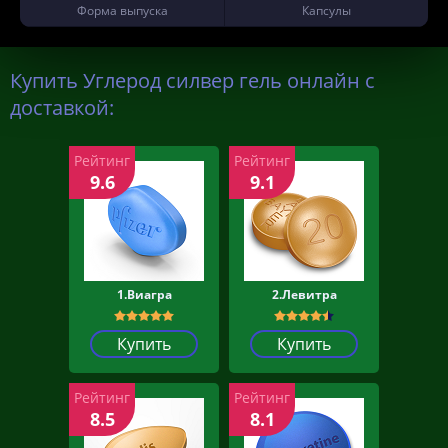
Форма выпуска
Капсулы
Купить Углерод силвер гель онлайн с
доставкой:
Рейтинг
Рейтинг
9.6
9.1
1.Виагра
2.Левитра
Купить
Купить
Рейтинг
Рейтинг
8.5
8.1