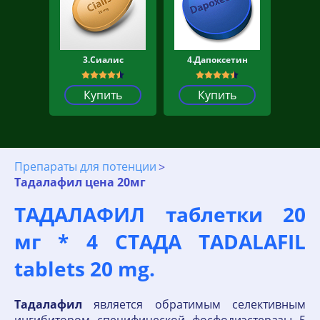
3.Сиалис
4.Дапоксетин
Купить
Купить
Препараты для потенции
Тадалафил цена 20мг
ТАДАЛАФИЛ таблетки 20
мг * 4 СТАДА TADALAFIL
tablets 20 mg.
Тадалафил
является обратимым селективным