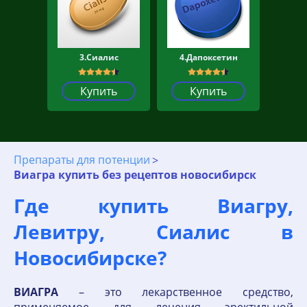
3.Сиалис
4.Дапоксетин
Купить
Купить
Препараты для потенции
Виагра купить без рецептов новосибирск
Где купить Виагру,
Левитру, Сиалис в
Новосибирске?
ВИАГРА
– это лекарственное средство,