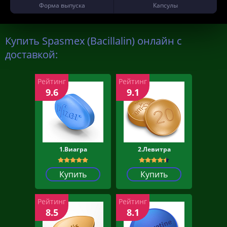
Форма выпуска
Капсулы
Купить Spasmex (Bacillalin) онлайн с
доставкой:
Рейтинг
Рейтинг
9.6
9.1
1.Виагра
2.Левитра
Купить
Купить
Рейтинг
Рейтинг
8.5
8.1