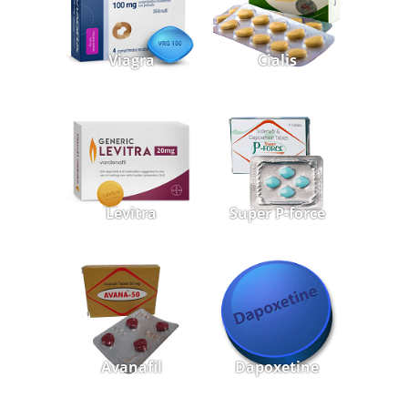
Viagra
Cialis
Levitra
Super P-force
Avanafil
Dapoxetine