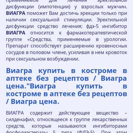
применяемое для лечения эректильной
дисфункции (импотенции) у взрослых мужчин.
ВИАГРА
поможет Вам достичь эрекции только при
наличии сексуальной стимуляции. Эректильной
дисфункции средство лечения; фдэ-5 ингибитор
ВИАГРА
относится к фармакотерапевтической
группе «Средства, применяемые в урологии.
Препарат способствует расширению кровеносных
сосудов в половом члене, усиливая в нем кровоток
при сексуальном возбуждении.
Виагра купить в костроме в
аптеке без рецептов / Виагра
цена."Виагра купить в
костроме в аптеке без рецептов
/ Виагра цена.
ВИАГРА содержит действующее вещество –
силденафил, относящееся к группе лекарственных
средств, которые называются ингибиторами
фосфодиэстеразы 5 типа (ФДЭ-5). При этом